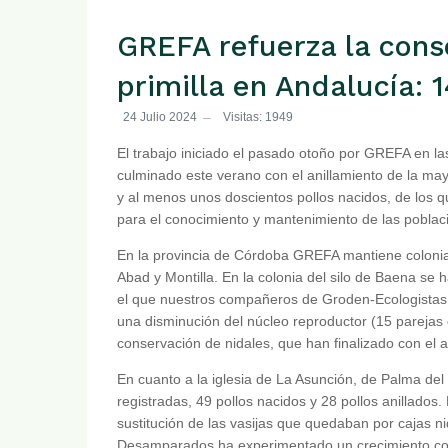
GREFA refuerza la cons
primilla en Andalucía: 
24 Julio 2024
Visitas: 1949
El trabajo iniciado el pasado otoño por GREFA en las
culminado este verano con el anillamiento de la ma
y al menos unos doscientos pollos nacidos, de los 
para el conocimiento y mantenimiento de las poblac
En la provincia de Córdoba GREFA mantiene colonias
Abad y Montilla. En la colonia del silo de Baena se
el que nuestros compañeros de Groden-Ecologistas 
una disminución del núcleo reproductor (15 parejas 
conservación de nidales, que han finalizado con el a
En cuanto a la iglesia de La Asunción, de Palma del 
registradas, 49 pollos nacidos y 28 pollos anillados
sustitución de las vasijas que quedaban por cajas n
Desamparados ha experimentado un crecimiento con