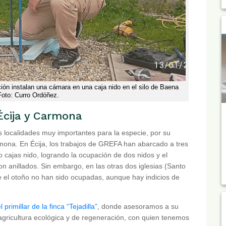
n instalan una cámara en una caja nido en el silo de Baena
Foto: Curro Ordóñez.
 Écija y Carmona
s localidades muy importantes para la especie, por su
armona. En Écija, los trabajos de GREFA han abarcado a tres
ho cajas nido, logrando la ocupación de dos nidos y el
on anillados. Sin embargo, en las otras dos iglesias (Santo
e el otoño no han sido ocupadas, aunque hay indicios de
rimillar de la finca “Tejadilla”
, donde asesoramos a su
agricultura ecológica y de regeneración, con quien tenemos