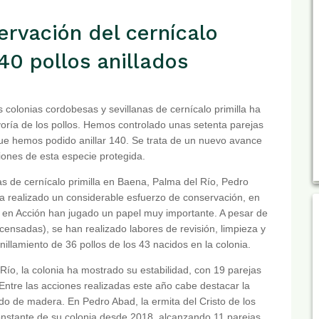
ervación del cernícalo
140 pollos anillados
 colonias cordobesas y sevillanas de cernícalo primilla ha
yoría de los pollos. Hemos controlado unas setenta parejas
que hemos podido anillar 140. Se trata de un nuevo avance
iones de esta especie protegida.
 de cernícalo primilla en Baena, Palma del Río, Pedro
 ha realizado un considerable esfuerzo de conservación, en
en Acción han jugado un papel muy importante. A pesar de
censadas), se han realizado labores de revisión, limpieza y
nillamiento de 36 pollos de los 43 nacidos en la colonia.
Río, la colonia ha mostrado su estabilidad, con 19 parejas
. Entre las acciones realizadas este año cabe destacar la
ido de madera. En Pedro Abad, la ermita del Cristo de los
stante de su colonia desde 2018, alcanzando 11 parejas