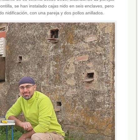
ontilla, se han instalado cajas nido en seis enclaves, pero
o nidificación, con una pareja y dos pollos anillados.