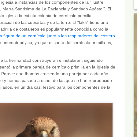
iglesia a instancias de los componentes de la "Ilustre
aría Santísima de La Paciencia y Santiago Apóstol". El
a iglesia la extinta colonia de cernícalo primilla
ión de las cubiertas y de la torre. El “kíkili” tiene una
adrilla de costaleros es popularmente conocida como la
a figura de un cernícalo junto a los respiraderos del costero
en onomatopéyico, ya que el canto del cernícalo primilla es,
e la hermandad construyeran e instalaran, siguiendo
entó la primera pareja de cernícalo primilla en la Iglesia de
s. Parece que íbamos creciendo una pareja por cada año
to y hemos pasado a ocho, de las que se han reproducido
illados, en un día casi festivo para los componentes de la