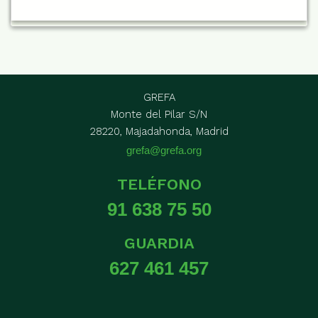
GREFA
Monte del Pilar S/N
28220, Majadahonda, Madrid
grefa@grefa.org
TELÉFONO
91 638 75 50
GUARDIA
627 461 457