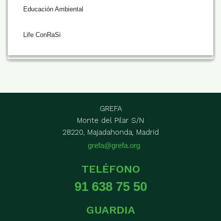
Educación Ambiental
Life ConRaSi
GREFA
Monte del Pilar S/N
28220, Majadahonda, Madrid
grefa@grefa.org
TELÉFONO
91 638 75 50
GUARDIA