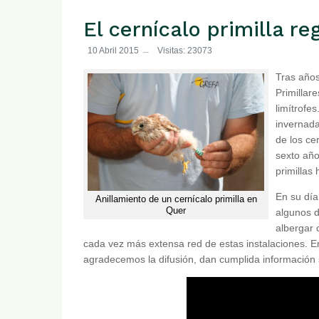
El cernícalo primilla r
10 Abril 2015
Visitas: 23073
Tras año
Primilla
limítrofe
invernada
de los ce
sexto año
primillas
En su día
Anillamiento de un cernícalo primilla en
Quer
algunos d
albergar
cada vez más extensa red de estas instalaciones. En 
agradecemos la difusión, dan cumplida información 