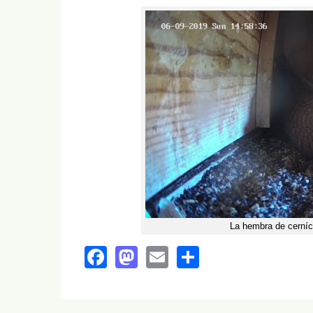
La hembra de cerníca
Facebook
Mastodon
Email
Share