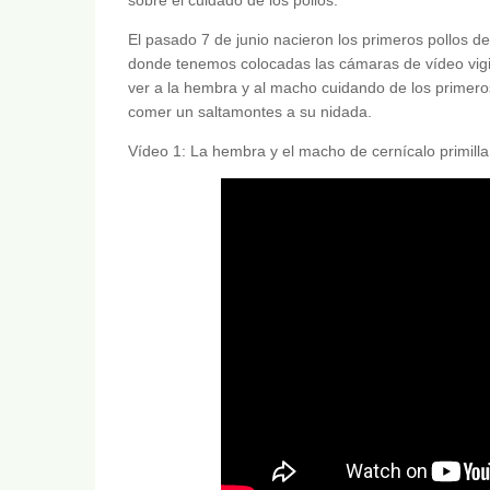
El pasado 7 de junio nacieron los primeros pollos de 
donde tenemos colocadas las cámaras de vídeo vig
ver a la hembra y al macho cuidando de los primer
comer un saltamontes a su nidada.
Vídeo 1: La hembra y el macho de cernícalo primilla 