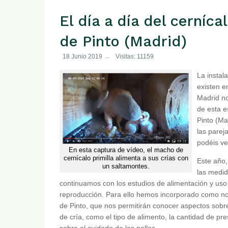
El día a día del cernícal
de Pinto (Madrid)
18 Junio 2019
Visitas: 11159
La instal
existen e
Madrid no
de esta e
Pinto (Ma
las parej
podéis ver
En esta captura de vídeo, el macho de
cernícalo primilla alimenta a sus crías con
Este año,
un saltamontes.
las medid
continuamos con los estudios de alimentación y uso d
reproducción. Para ello hemos incorporado como nove
de Pinto, que nos permitirán conocer aspectos sobre
de cría, como el tipo de alimento, la cantidad de pr
sobre el cuidado de los pollos.