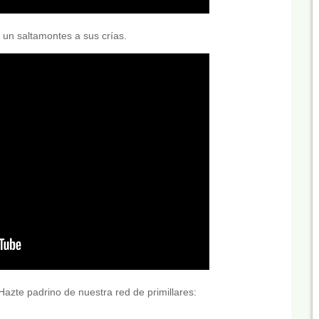
 un saltamontes a sus crías.
Hazte padrino de nuestra red de primillares: