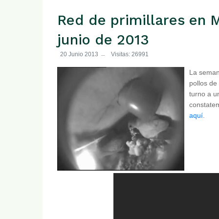
Red de primillares en M
junio de 2013
20 Junio 2013
Visitas: 26991
La seman
pollos de 
turno a u
constatem
aquí
.