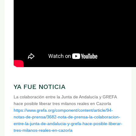
YA FUE NOTICIA
La colaboración entre la Junta de Andalucía y GREFA
hace posible liberar tres milanos reales en Cazorla
https://www.grefa.org/component/content/article/94-
notas-de-prensa/3682-nota-de-prensa-la-colaboracion-
entre-la-junta-de-andalucia-y-grefa-hace-posible-liberar-
tres-milanos-reales-en-cazorla