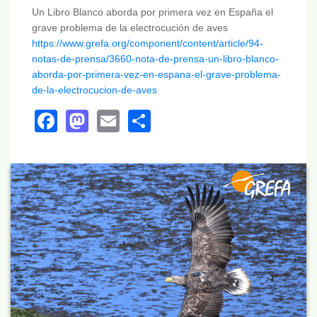
Un Libro Blanco aborda por primera vez en España el
grave problema de la electrocución de aves
https://www.grefa.org/component/content/article/94-
notas-de-prensa/3660-nota-de-prensa-un-libro-blanco-
aborda-por-primera-vez-en-espana-el-grave-problema-
de-la-electrocucion-de-aves
Facebook
Mastodon
Email
Share