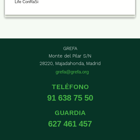
Life ConRaSi
GREFA
Monte del Pilar S/N
28220, Majadahonda, Madrid
grefa@grefa.org
TELÉFONO
91 638 75 50
GUARDIA
627 461 457