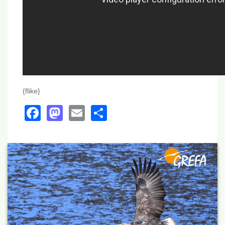
{flike}
Facebook
Mastodon
Email
Share