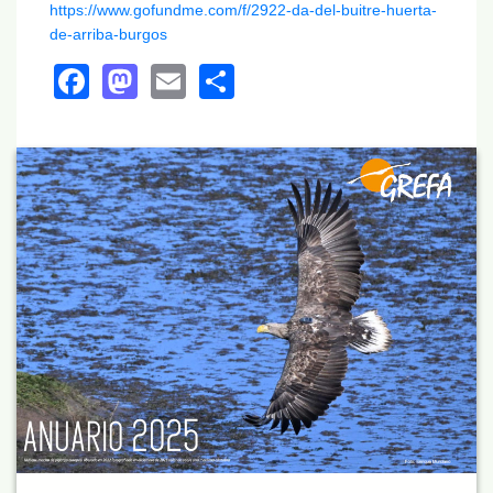
https://www.gofundme.com/f/2922-da-del-buitre-huerta-
de-arriba-burgos
Facebook
Mastodon
Email
Share