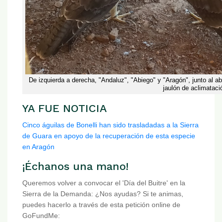
De izquierda a derecha, "Andaluz", "Abiego" y "Aragón", junto al 
jaulón de aclimataci
YA FUE NOTICIA
Cinco águilas de Bonelli han sido trasladadas a la Sierra
de Guara en apoyo de la recuperación de esta especie
en Aragón
¡Échanos una mano!
Queremos volver a convocar el 'Día del Buitre' en la
Sierra de la Demanda: ¿Nos ayudas? Si te animas,
puedes hacerlo a través de esta petición online de
GoFundMe: