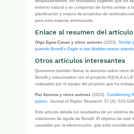
desplazamientos, los resultados sugieren que los e
entorno natural y se comportan de forma similar a l
planificación y mejora de proyectos de reintroducci
para esta especie amenazada.
Enlace al resumen del artículo
Olga Egea-Casas y otros autores
(2023).
Similar 
juvenile Bonelli’s Eagle in two Mediterranean islands
Otros artículos interesantes
Queremos también llamar la atención sobre otros dos
Bonelli y relacionados con el proyecto AQUILA a-L
realizados por el equipo del proyecto que ha trabaj
Paz Azcona y otros autores
(2023).
Conditioning fl
pylons
.
Journal of Raptor Research
, 57 (4): 533-534
Este artículo detalla los resultados de un sistema d
volantones de águila de Bonelli. El objetivo de este 
causadas por la electrocución, que está considerada