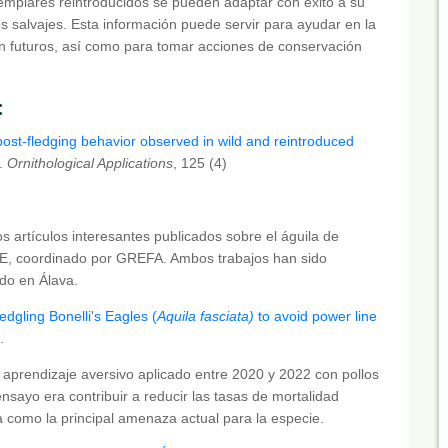
jemplares reintroducidos se pueden adaptar con éxito a su
os salvajes. Esta información puede servir para ayudar en la
ón futuros, así como para tomar acciones de conservación
:
post-fledging behavior observed in wild and reintroduced
.
Ornithological Applications
, 125 (4)
 artículos interesantes publicados sobre el águila de
IFE, coordinado por GREFA. Ambos trabajos han sido
ado en Álava.
edgling Bonelli's Eagles (
Aquila fasciata)
to avoid power line
.
e aprendizaje aversivo aplicado entre 2020 y 2022 con pollos
ensayo era contribuir a reducir las tasas de mortalidad
 como la principal amenaza actual para la especie.