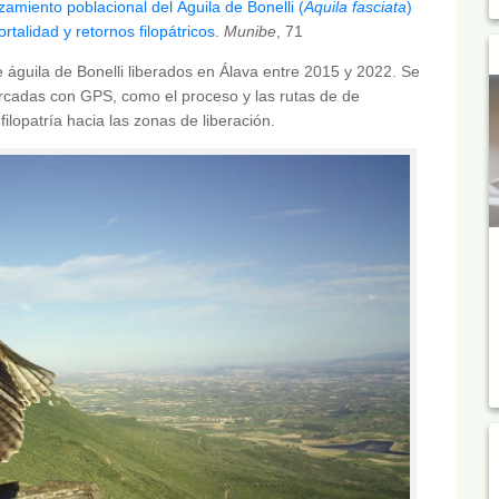
zamiento poblacional del Águila de Bonelli (
Aquila fasciata
)
talidad y retornos filopátricos
.
Munibe
, 71
de águila de Bonelli liberados en Álava entre 2015 y 2022. Se
rcadas con GPS, como el proceso y las rutas de de
filopatría hacia las zonas de liberación.