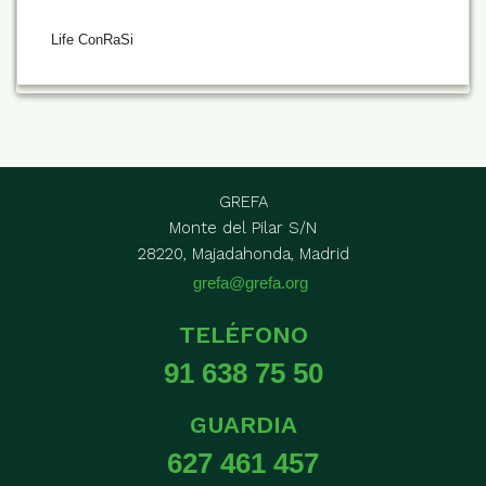
Life ConRaSi
GREFA
Monte del Pilar S/N
28220, Majadahonda, Madrid
grefa@grefa.org
TELÉFONO
91 638 75 50
GUARDIA
627 461 457