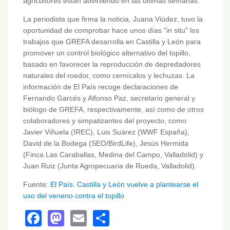
agricultores están advirtiendo en las últimas semanas.
La periodista que firma la noticia, Juana Viúdez, tuvo la
oportunidad de comprobar hace unos días "in situ" los
trabajos que GREFA desarrolla en Castilla y León para
promover un control biológico alternativo del topillo,
basado en favorecer la reproducción de depredadores
naturales del roedor, como cernícalos y lechuzas. La
información de El País recoge declaraciones de
Fernando Garcés y Alfonso Paz, secretario general y
biólogo de GREFA, respectivamente, así como de otros
colaboradores y simpatizantes del proyecto, como
Javier Viñuela (IREC), Luis Suárez (WWF España),
David de la Bodega (SEO/BirdLife), Jesús Hermida
(Finca Las Caraballas, Medina del Campo, Valladolid) y
Juan Ruiz (Junta Agropecuaria de Rueda, Valladolid).
Fuente:
El País. Castilla y León vuelve a plantearse el
uso del veneno contra el topillo
Facebook
Mastodon
Email
Share