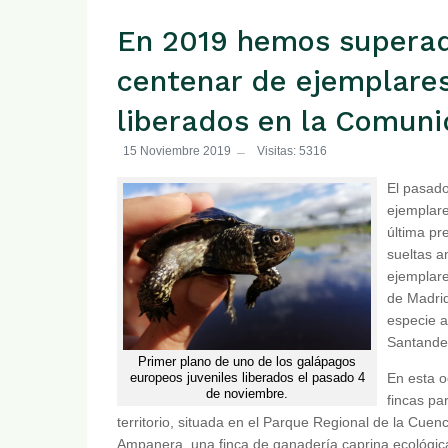
En 2019 hemos superad
centenar de ejemplare
liberados en la Comun
15 Noviembre 2019
Visitas: 5316
El pasado
ejemplare
última pr
sueltas a
ejemplare
de Madrid
especie 
Santande
Primer plano de uno de los galápagos
En esta o
europeos juveniles liberados el pasado 4
de noviembre.
fincas pa
territorio, situada en el Parque Regional de la Cuen
Ampanera, una finca de ganadería caprina ecológica