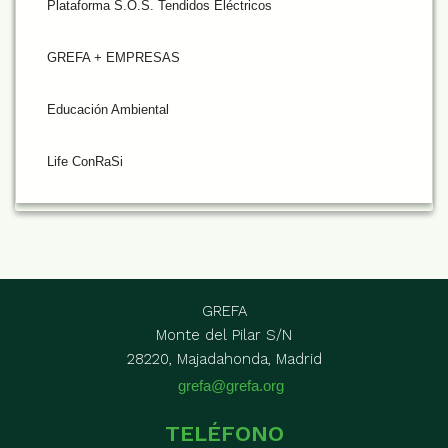
Plataforma S.O.S. Tendidos Eléctricos
GREFA + EMPRESAS
Educación Ambiental
Life ConRaSi
GREFA
Monte del Pilar S/N
28220, Majadahonda, Madrid
grefa@grefa.org
TELÉFONO