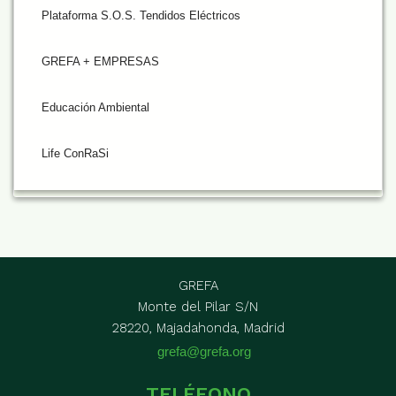
Plataforma S.O.S. Tendidos Eléctricos
GREFA + EMPRESAS
Educación Ambiental
Life ConRaSi
GREFA
Monte del Pilar S/N
28220, Majadahonda, Madrid
grefa@grefa.org
TELÉFONO