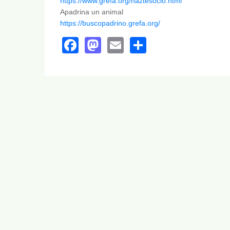
https://www.grefa.org/haztesocio.html
Apadrina un animal
https://buscopadrino.grefa.org/
Facebook
Mastodon
Email
Share