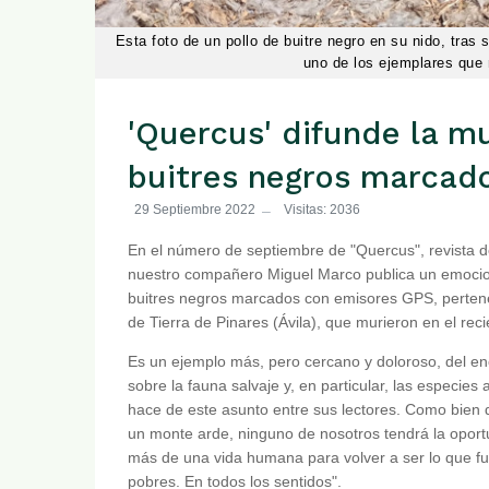
Esta foto de un pollo de buitre negro en su nido, tras 
uno de los ejemplares que 
'Quercus' difunde la m
buitres negros marcad
29 Septiembre 2022
Visitas: 2036
En el número de septiembre de "Quercus", revista d
nuestro compañero Miguel Marco publica un emocionan
buitres negros marcados con emisores GPS, pertene
de Tierra de Pinares (Ávila), que murieron en el rec
Es un ejemplo más, pero cercano y doloroso, del e
sobre la fauna salvaje y, en particular, las especi
hace de este asunto entre sus lectores. Como bien d
un monte arde, ninguno de nosotros tendrá la opor
más de una vida humana para volver a ser lo que f
pobres. En todos los sentidos".