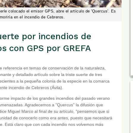
serle colocado el emisor GPS, abre el artículo de 'Quercus'. Es
moriría en el incendio de Cebreros.
uerte por incendios de
os con GPS por GREFA
e referencia en temas de conservación de la naturaleza,
te y detallado artículo sobre la triste suerte de tres
cientes a la pequeña colonia de la especie en la comarca
iente incendio de Cebreros (Ávila).
norme impacto de los grandes incendios del pasado verano
es amenazadas. Agradecemos a "Quercus" la difusión que
ice Miguel Marco al final de su artículo, "pensemos que si
tunidad de conocerlo como era antes, puesto que necesitará
ue. Está claro que con cada incendio nos volvemos más