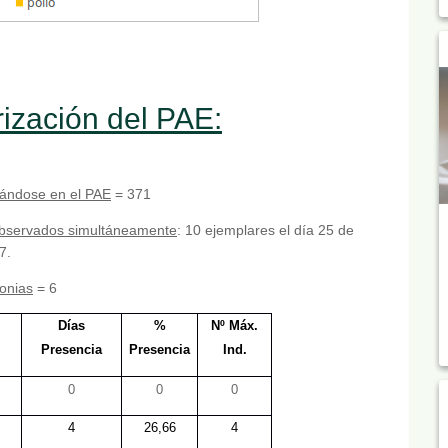
rización del PAE:
tándose en el PAE
= 371
observados simultáneamente
: 10 ejemplares el día 25 de
7.
lonias
= 6
Días
%
Nº Máx.
Presencia
Presencia
Ind.
0
0
0
4
26,66
4