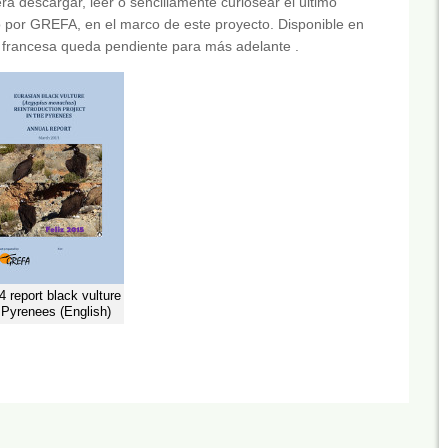
ra descargar, leer o sencillamente curiosear el último
o por GREFA, en el marco de este proyecto. Disponible en
ón francesa queda pendiente para más adelante .
4 report black vulture
 Pyrenees (English)