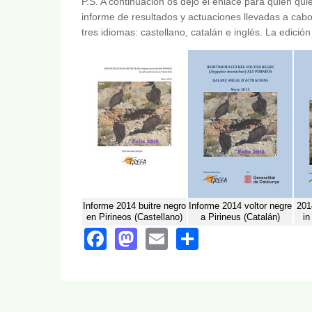
P.S. A continuación os dejo el enlace para quien quie
informe de resultados y actuaciones llevadas a cab
tres idiomas: castellano, catalán e inglés. La edici
Informe 2014 buitre negro
Informe 2014 voltor negre
201
en Pirineos (Castellano)
a Pirineus (Catalán)
in
Facebook
Mastodon
Email
Share