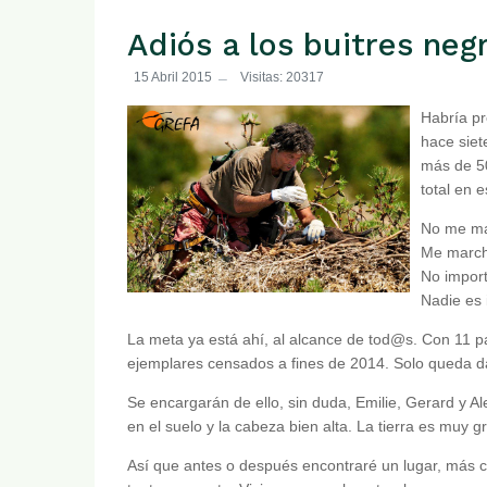
Adiós a los buitres neg
15 Abril 2015
Visitas: 20317
Habría pr
hace siet
más de 50
total en e
No me ma
Me marc
No import
Nadie es 
La meta ya está ahí, al alcance de tod@s. Con 11 p
ejemplares censados a fines de 2014. Solo queda d
Se encargarán de ello, sin duda, Emilie, Gerard y Ale
en el suelo y la cabeza bien alta. La tierra es muy 
Así que antes o después encontraré un lugar, más c