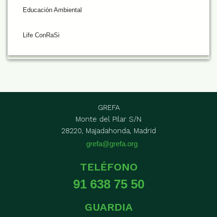
Educación Ambiental
Life ConRaSi
GREFA
Monte del Pilar S/N
28220, Majadahonda, Madrid
grefa@grefa.org
TELÉFONO
91 638 75 50
GUARDIA