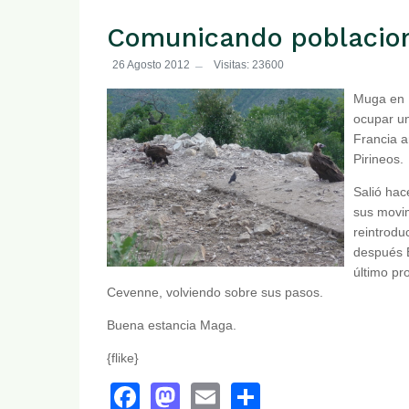
Comunicando poblacio
26 Agosto 2012
Visitas: 23600
Muga en B
ocupar un
Francia a
Pirineos.
Salió ha
sus movim
reintrodu
después B
último p
Cevenne, volviendo sobre sus pasos.
Buena estancia Maga.
{flike}
Facebook
Mastodon
Email
Share