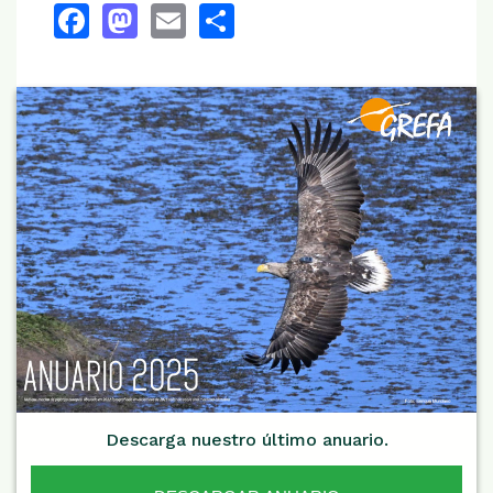
Facebook
Mastodon
Email
Share
Descarga nuestro último anuario.