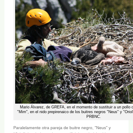
Mario Álvarez, de GREFA, en el momento de sustituir a un pollo d
"Mim", en el nido prepirenaico de los buitres negros "Neus" y "Oriol"
PRBNC.
Paralelamente otra pareja de buitre negro, "Neus" y