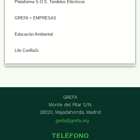
Plataforma S.O.S. Tendidos Eléctricos
GREFA + EMPRESAS
Educación Ambiental
Life ConRaSi
GREFA
Monte del Pilar S/N
28220, Majadahonda, Madrid
grefa@grefa.org
TELÉFONO