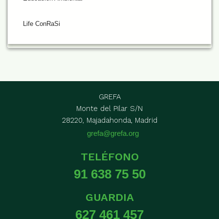
Life ConRaSi
GREFA
Monte del Pilar S/N
28220, Majadahonda, Madrid
grefa@grefa.org
TELÉFONO
91 638 75 50
GUARDIA
627 461 457