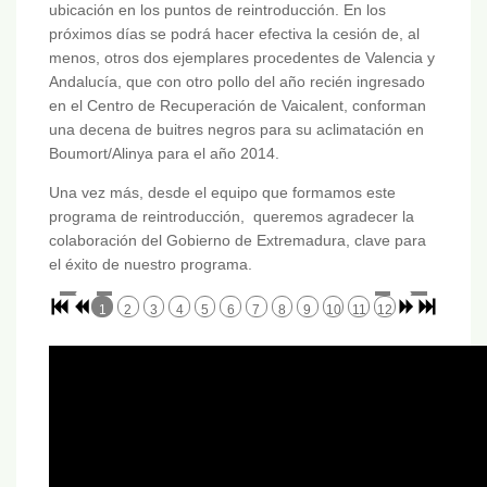
ubicación en los puntos de reintroducción. En los
próximos días se podrá hacer efectiva la cesión de, al
menos, otros dos ejemplares procedentes de Valencia y
Andalucía, que con otro pollo del año recién ingresado
en el Centro de Recuperación de Vaicalent, conforman
una decena de buitres negros para su aclimatación en
Boumort/Alinya para el año 2014.
Una vez más, desde el equipo que formamos este
programa de reintroducción, queremos agradecer la
colaboración del Gobierno de Extremadura, clave para
el éxito de nuestro programa.
1
2
3
4
5
6
7
8
9
10
11
12