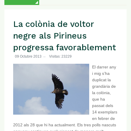
La colònia de voltor
negre als Pirineus
progressa favorablement
09 Octubre 2013
Visitas: 23229
El darrer any
i mig s’ha
duplicat la
grandària de
la colònia,
que ha
passat dels
14 exemplars
en febrer de
2012 als 28 que hi ha actualment. Els tres polls nascuts