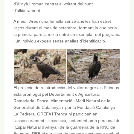
d’Alinyà i roman centrat al voltant del punt
d’alliberament.
A més, l’Ares i una femella sense anelles han estret
llaços durant el mes de setembre, formant la que seria
la primera parella mixta entre un exemplar del programa
i un individu exogen sense anelles d’identificació.
El projecte de reintroducció del voltor negre als Pirineus
està promogut pel Departament d’Agricultura,
Ramaderia, Pesca, Alimentació i Medi Natural de la
Generalitat de Catalunya i per la Fundació Catalunya –
La Pedrera. GREFA i Trenca hi participen en
l’assessorament i l’execució, juntament amb personal de
l’Espai Natural d’Alinyà i de la guarderia de la RNC de
Boumort. REE hi participa de manera destacada amb el