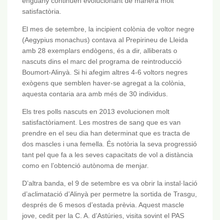
enguany continuen evolucionant de manera molt
satisfactòria.
El mes de setembre, la incipient colònia de voltor negre
(Aegypius monachus) contava al Prepirineu de Lleida
amb 28 exemplars endògens, és a dir, alliberats o
nascuts dins el marc del programa de reintroducció
Boumort-Alinyà. Si hi afegim altres 4-6 voltors negres
exògens que semblen haver-se agregat a la colònia,
aquesta contaria ara amb més de 30 individus.
Els tres polls nascuts en 2013 evolucionen molt
satisfactòriament. Les mostres de sang que es van
prendre en el seu dia han determinat que es tracta de
dos mascles i una femella. És notòria la seva progressió
tant pel que fa a les seves capacitats de vol a distància
como en l’obtenció autònoma de menjar.
D’altra banda, el 9 de setembre es va obrir la instal·lació
d’aclimatació d’Alinyà per permetre la sortida de Trasgu,
després de 6 mesos d’estada prèvia. Aquest mascle
jove, cedit per la C. A. d’Astúries, visita sovint el PAS