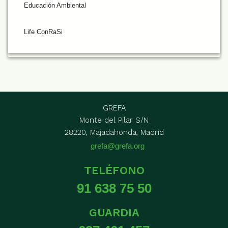
Educación Ambiental
Life ConRaSi
GREFA
Monte del Pilar S/N
28220, Majadahonda, Madrid
grefa@grefa.org
TELÉFONO
91 638 75 50
GUARDIA