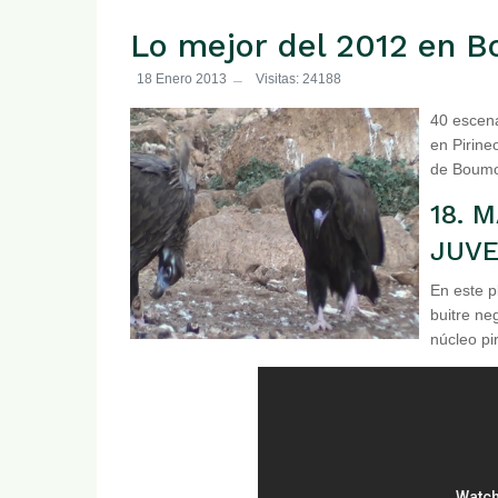
Lo mejor del 2012 en B
18 Enero 2013
Visitas: 24188
40 escena
en Pirine
de Boumor
18. 
JUVE
En este p
buitre neg
núcleo pi