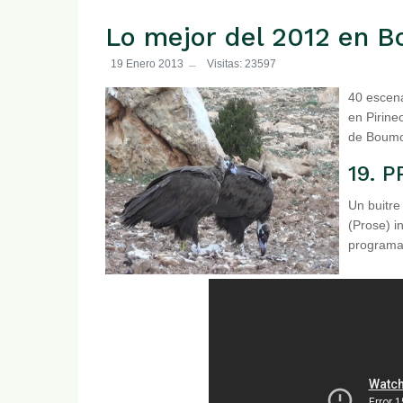
Lo mejor del 2012 en B
19 Enero 2013
Visitas: 23597
40 escena
en Pirine
de Boumor
19. 
Un buitre
(Prose) i
programa 