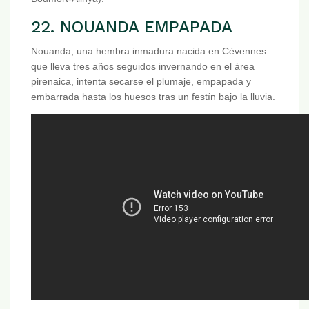
22. NOUANDA EMPAPADA
Nouanda, una hembra inmadura nacida en Cèvennes
que lleva tres años seguidos invernando en el área
pirenaica, intenta secarse el plumaje, empapada y
embarrada hasta los huesos tras un festín bajo la lluvia.