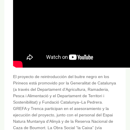
El proyecto de reintroducción del buitre negro en los
Pirineos está promovido por la Generalitat de Catalunya
(a través del Departament d'Agricultura, Ramaderia,
Pesca i Alimentació y el Departament de Territori i
Sostenibilitat) y Fundació Catalunya–La Pedrera.
GREFA y Trenca participan en el asesoramiento y la
ejecución del proyecto, junto con el personal del Espai
Natura Muntanya d'Alinyà y de la Reserva Nacional de
Caza de Boumort. La Obra Social “la Caixa” (vía