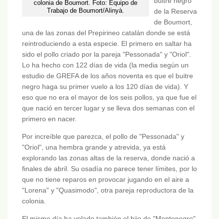
buitre negro
colonia de Boumort. Foto: Equipo de
Trabajo de Boumort/Alinyà.
de la Reserva
de Boumort,
una de las zonas del Prepirineo catalán donde se está
reintroduciendo a esta especie. El primero en saltar ha
sido el pollo criado por la pareja "Pessonada" y "Oriol".
Lo ha hecho con 122 días de vida (la media según un
estudio de GREFA de los años noventa es que el buitre
negro haga su primer vuelo a los 120 días de vida). Y
eso que no era el mayor de los seis pollos, ya que fue el
que nació en tercer lugar y se lleva dos semanas con el
primero en nacer.
Por increíble que parezca, el pollo de "Pessonada" y
"Oriol", una hembra grande y atrevida, ya está
explorando las zonas altas de la reserva, donde nació a
finales de abril. Su osadía no parece tener límites, por lo
que no tiene reparos en provocar jugando en el aire a
"Lorena" y "Quasimodo", otra pareja reproductora de la
colonia.
El mismo día ha volado también el hijo de "Montenegro"