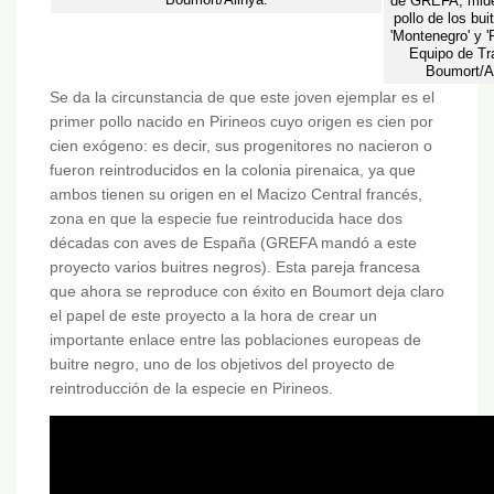
de GREFA, mide
pollo de los bui
'Montenegro' y 'P
Equipo de Tr
Boumort/Al
Se da la circunstancia de que este joven ejemplar es el
primer pollo nacido en Pirineos cuyo origen es cien por
cien exógeno: es decir, sus progenitores no nacieron o
fueron reintroducidos en la colonia pirenaica, ya que
ambos tienen su origen en el Macizo Central francés,
zona en que la especie fue reintroducida hace dos
décadas con aves de España (GREFA mandó a este
proyecto varios buitres negros). Esta pareja francesa
que ahora se reproduce con éxito en Boumort deja claro
el papel de este proyecto a la hora de crear un
importante enlace entre las poblaciones europeas de
buitre negro, uno de los objetivos del proyecto de
reintroducción de la especie en Pirineos.