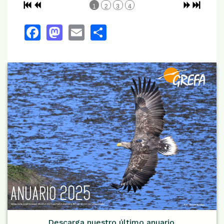
1
2
3
4
Facebook
Mastodon
Email
Share
Descarga nuestro último anuario.