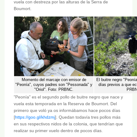
vuela con destreza por las alturas de la Serra de
Boumort.
Momento del marcaje con emisor de
El buitre negro "Peonía
"Peonía", cuyos padres son "Pessonada" y
días previos a que ec
"Oriol". Foto: PRBNC.
PRBN
"Peonía" es el segundo pollo de buitre negro que nace y
vuela esta temporada en la Reserva de Boumort. Del
primero que voló ya os informábamos hace pocos días
[
https://goo.gl/khdzmj
]. Quedan todavía tres pollos más
en sus respectivos nidos de la colonia, que tendrían que
realizar su primer vuelo dentro de pocos días.