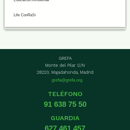
Life ConRaSi
GREFA
Monte del Pilar S/N
28220, Majadahonda, Madrid
grefa@grefa.org
TELÉFONO
91 638 75 50
GUARDIA
627 461 457