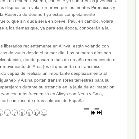
en Los Pirineos. Bueno, con este ya son tres los jovencitos
ras dispuestos a volar en breve por los montes Pirenaicos y
en la Reserva de Boumort ya están completamente
vuelo, que sin duda será en breve. Pau, en cambio, volara
se a los demás que, ya para esa época, conocerán a la
os liberados recientemente en Alinya, están volando con
icas de vuelo desde el primer día. Los primeros días han
 aclimatación, donde pasaron más de un año reconociendo el
r movimiento de Ares (es el que porta un transmisor
 sido capaz de realizar un importante desplazamiento al
guaneix y Alzina portan transmisores terrestres para su
parejaron durante su estancia en la jaula de aclimatación.
rvan con más frecuencia en Alinya son Neus y Gala,
mort e incluso de otras colonias de España.
5
6
7
8
9
10
11