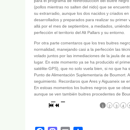
para el programa de reintroducción del buitre negro 
(pollos mientras no salten del nido) que se encuent
su extrarradio, aunque los dos nacidos y criados 
desarrollados y preparados para realizar su primer 
allá por el mes de septiembre, a mediados, uniéndo
perfección el territorio del Alt Pallars y su entorno.
Por otra parte comentaros que los tres buitres negr
normalidad, manejando casi a la perfección las técn
volado juntos por las inmediaciones de la jaula de
lugar. En este momento ya se ha producido el prime
satélite-GPS), que no solo vuela bien, si no que ha
Punto de Alimentación Suplementaria de Boumort. Ai
seguimiento. Recordaros que Ares y Aiguaneix se em
En estoas momentos los buitres negros que se obse
aunque se ven también buitres procedentes de Bou
1
2
3
4