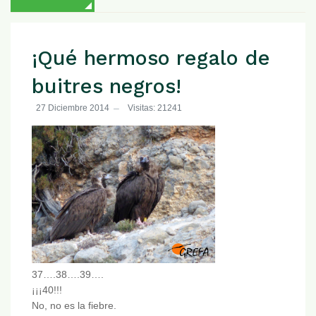
¡Qué hermoso regalo de
buitres negros!
27 Diciembre 2014
Visitas: 21241
37….38….39….
¡¡¡40!!!
No, no es la fiebre.