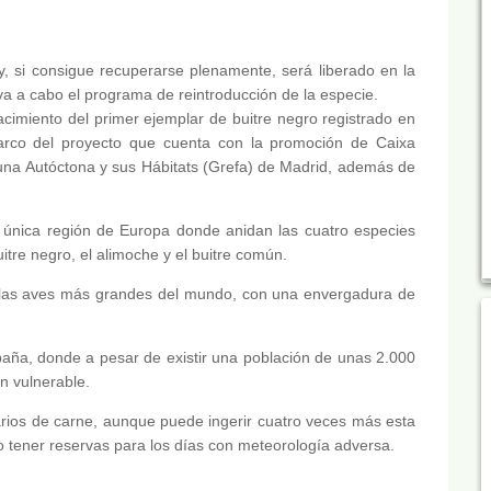
y, si consigue recuperarse plenamente, será liberado en la
va a cabo el programa de reintroducción de la especie.
acimiento del primer ejemplar de buitre negro registrado en
rco del proyecto que cuenta con la promoción de Caixa
auna Autóctona y sus Hábitats (Grefa) de Madrid, además de
la única región de Europa donde anidan las cuatro especies
itre negro, el alimoche y el buitre común.
e las aves más grandes del mundo, con una envergadura de
paña, donde a pesar de existir una población de unas 2.000
n vulnerable.
rios de carne, aunque puede ingerir cuatro veces más esta
 o tener reservas para los días con meteorología adversa.