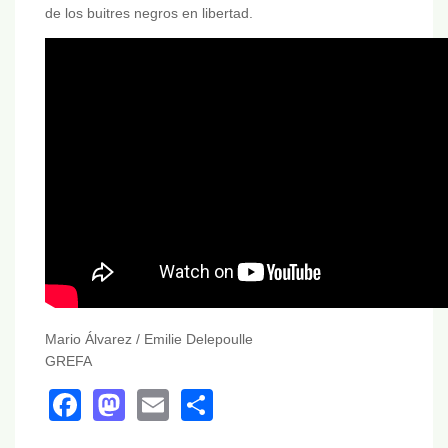
de los buitres negros en libertad.
Mario Álvarez / Emilie Delepoulle
GREFA
Facebook
Mastodon
Email
Share