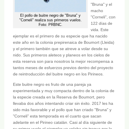
"Bruna" y el
macho
El pollo de buitre negro de "Bruna" y
"Corneli", con
"Corneli" realiza sus primeros vuelos.
122 días de
Foto: PRBNC.
vida. Este
ejemplar es el primero de su especie que ha nacido
este año en la colonia prepirenaica de Boumort (Lleida)
y el primero también que se atreve a volar desde su
nido. Sus primeros aleteos y planeos en los cielos de
esta reserva son para nosotros la mejor recompensa a
tantos meses de esfuerzos previos dentro del proyecto
de reintroducción del buitre negro en los Pirineos.
Este buitre negro es fruto de una pareja ya
experimentada y muy compacta dentro de la colonia de
la especie creada en la Reserva de Boumort, pero
llevaba dos años intentando criar sin éxito. 2017 les ha
sido más favorable y el pollo que han criado "Bruna" y
"Corneli" esta temporada es el cuarto que sacan
adelante en el Pirineo catalán. Casi al día siguiente de
su primer vuelo el ejemplar ya volaba sin tregua por la