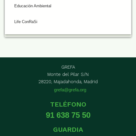
Educación Ambiental
Life ConRaSi
GREFA
Monte del Pilar S/N
28220, Majadahonda, Madrid
grefa@grefa.org
TELÉFONO
91 638 75 50
GUARDIA