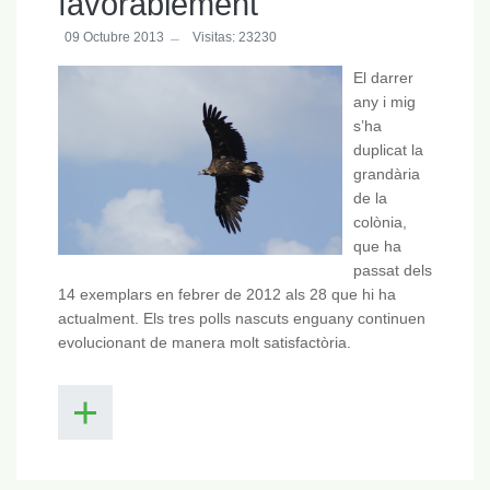
favorablement
09 Octubre 2013
Visitas: 23230
El darrer
any i mig
s’ha
duplicat la
grandària
de la
colònia,
que ha
passat dels
14 exemplars en febrer de 2012 als 28 que hi ha
actualment. Els tres polls nascuts enguany continuen
evolucionant de manera molt satisfactòria.