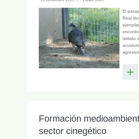
El pasad
Real dio
ejemplar
encontr
debido a
acostum
agresivo
Formación medioambienta
sector cinegético