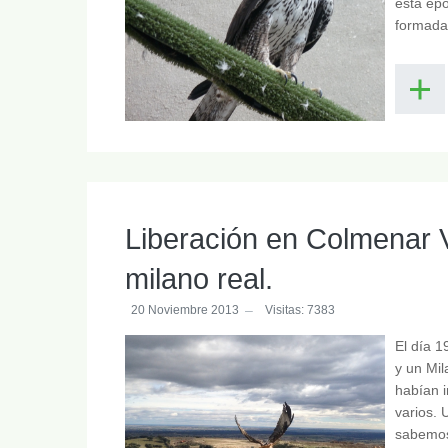
esta épo
formadas
Liberación en Colmenar V
milano real.
20 Noviembre 2013
Visitas: 7383
El día 1
y un Mil
habían 
varios. 
sabemos 