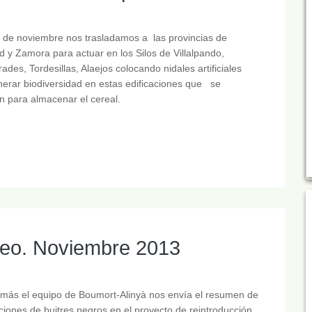
s de noviembre nos trasladamos a las provincias de
id y Zamora para actuar en los Silos de Villalpando,
frades, Tordesillas, Alaejos colocando nidales artificiales
erar biodiversidad en estas edificaciones que se
an para almacenar el cereal.
ineo. Noviembre 2013
más el equipo de Boumort-Alinyà nos envía el resumen de
iones de buitres negros en el proyecto de reintroducción