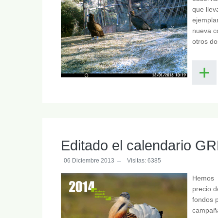
que llev
ejemplar
nueva co
otros do
Editado el calendario G
06 Diciembre 2013
Visitas: 6385
Hemos d
precio d
fondos p
campañ