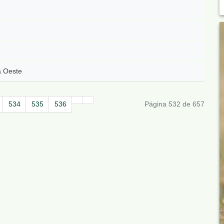
a Oeste
534
535
536
Página 532 de 657