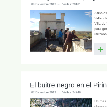
08 Diciembre 2013
Visitas: 20181
A finale
Valladol
Villarde
para gen
utilizab
El buitre negro en el Pir
07 Diciembre 2013
Visitas: 24246
Un mes 
observac