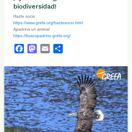
biodiversidad!
Hazte socio
https://www.grefa.org/haztesocio.html
Apadrina un animal
https://buscopadrino.grefa.org/
Facebook
Mastodon
Email
Share