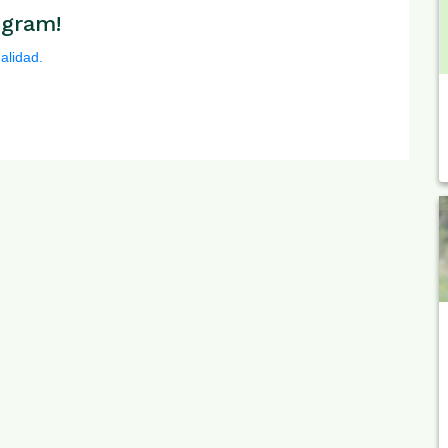
egram!
alidad.