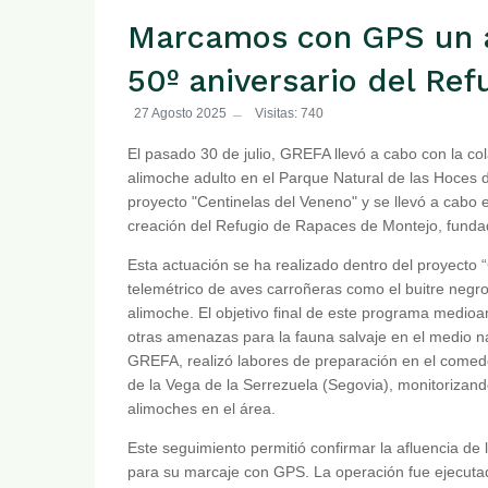
Marcamos con GPS un a
50º aniversario del Re
27 Agosto 2025
Visitas: 740
El pasado 30 de julio, GREFA llevó a cabo con la 
alimoche adulto en el Parque Natural de las Hoces d
proyecto "Centinelas del Veneno" y se llevó a cabo 
creación del Refugio de Rapaces de Montejo, fundado
Esta actuación se ha realizado dentro del proyecto “
telemétrico de aves carroñeras como el buitre negro, 
alimoche. El objetivo final de este programa medio
otras amenazas para la fauna salvaje en el medio na
GREFA, realizó labores de preparación en el comede
de la Vega de la Serrezuela (Segovia), monitorizan
alimoches en el área.
Este seguimiento permitió confirmar la afluencia de l
para su marcaje con GPS. La operación fue ejecutada