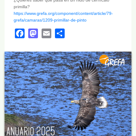
¿Quieres saber qué pasa en un nido de cernícalo
primilla?
https://www.grefa.org/component/content/article/79-
grefa/camaras/1209-primillar-de-pinto
Facebook
Mastodon
Email
Share