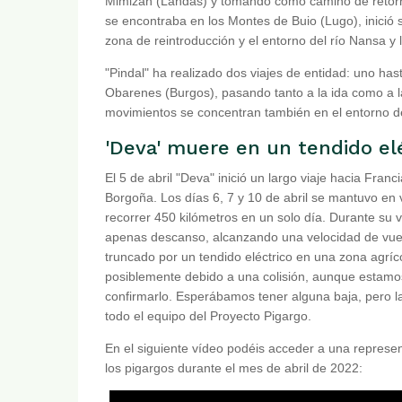
Mimizan (Landas) y tomando como camino de retorno
se encontraba en los Montes de Buio (Lugo), inició s
zona de reintroducción y el entorno del río Nansa y 
"Pindal" ha realizado dos viajes de entidad: uno has
Obarenes (Burgos), pasando tanto a la ida como a la
movimientos se concentran también en el entorno de
'Deva' muere en un tendido el
El 5 de abril "Deva" inició un largo viaje hacia Fran
Borgoña. Los días 6, 7 y 10 de abril se mantuvo en 
recorrer 450 kilómetros en un solo día. Durante su v
apenas descanso, alcanzando una velocidad de vuel
truncado por un tendido eléctrico en una zona agríc
posiblemente debido a una colisión, aunque estamos
confirmarlo. Esperábamos tener alguna baja, pero l
todo el equipo del Proyecto Pigargo.
En el siguiente vídeo podéis acceder a una represe
los pigargos durante el mes de abril de 2022: