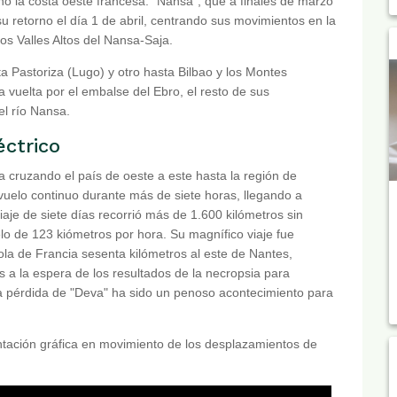
 la costa oeste francesa. "Nansa", que a finales de marzo
u retorno el día 1 de abril, centrando sus movimientos en la
los Valles Altos del Nansa-Saja.
ta Pastoriza (Lugo) y otro hasta Bilbao y los Montes
 vuelta por el embalse del Ebro, el resto de sus
l río Nansa.
éctrico
cia cruzando el país de oeste a este hasta la región de
vuelo continuo durante más de siete horas, llegando a
iaje de siete días recorrió más de 1.600 kilómetros sin
o de 123 kiómetros por hora. Su magnífico viaje fue
ola de Francia sesenta kilómetros al este de Nantes,
 a la espera de los resultados de la necropsia para
a pérdida de "Deva" ha sido un penoso acontecimiento para
ntación gráfica en movimiento de los desplazamientos de