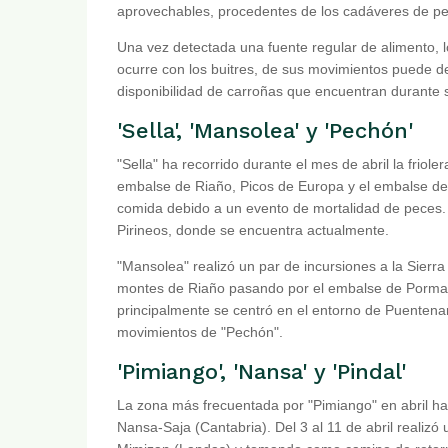
aprovechables, procedentes de los cadáveres de pec
Una vez detectada una fuente regular de alimento, lo
ocurre con los buitres, de sus movimientos puede 
disponibilidad de carroñas que encuentran durante s
'Sella', 'Mansolea' y 'Pechón'
"Sella" ha recorrido durante el mes de abril la friol
embalse de Riaño, Picos de Europa y el embalse de
comida debido a un evento de mortalidad de peces. T
Pirineos, donde se encuentra actualmente.
"Mansolea" realizó un par de incursiones a la Sierr
montes de Riaño pasando por el embalse de Porma (
principalmente se centró en el entorno de Puentena
movimientos de "Pechón".
'Pimiango', 'Nansa' y 'Pindal'
La zona más frecuentada por "Pimiango" en abril ha 
Nansa-Saja (Cantabria). Del 3 al 11 de abril realizó u