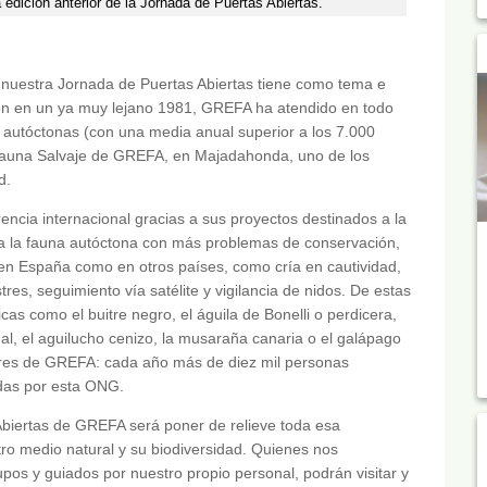
edición anterior de la Jornada de Puertas Abiertas.
 nuestra Jornada de Puertas Abiertas tiene como tema e
ión en un ya muy lejano 1981, GREFA ha atendido en todo
autóctonas (con una media anual superior a los 7.000
 Fauna Salvaje de GREFA, en Majadahonda, uno de los
d.
cia internacional gracias a sus proyectos destinados a la
 a la fauna autóctona con más problemas de conservación,
 en España como en otros países, como cría en cautividad,
res, seguimiento vía satélite y vigilancia de nidos. De estas
s como el buitre negro, el águila de Bonelli o perdicera,
real, el aguilucho cenizo, la musaraña canaria o el galápago
lares de GREFA: cada año más de diez mil personas
adas por esta ONG.
 Abiertas de GREFA será poner de relieve toda esa
ro medio natural y su biodiversidad. Quienes nos
os y guiados por nuestro propio personal, podrán visitar y