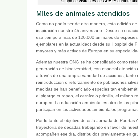
Grupo de visitantes de GREFA durante una 
Miles de animales atendidos
Como no podía ser de otra manera, esta edición de
inspiración nuestro 45 aniversario. Desde su creac
ese tiempo a más de 120.000 animales de especies 
ejemplares en la actualidad) desde su Hospital de
mayores y más activos de Europa en su especialida
Además nuestra ONG se ha consolidado como referen
generación de biodiversidad, con especial atención
a través de una amplia variedad de acciones, tanto
reintroducción o reforzamiento de poblaciones silvest
medidas se han beneficiado especies tan emblemática
el pigargo europeo, el cernícalo primilla, el milano 
europeo. La educación ambiental es otro de los pi
participan en las actividades ambientales program
Por lo tanto el objetivo de esta Jornada de Puertas
trayectoria de décadas trabajando en favor de nuest
acompañen ese día, distribuidos previamente en grup