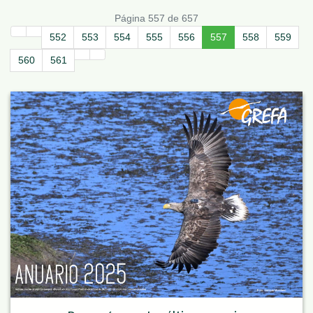
Página 557 de 657
552
553
554
555
556
557
558
559
560
561