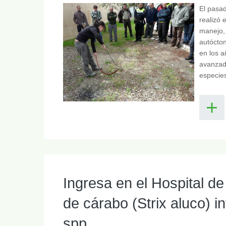
El pasa
realizó 
manejo, 
autócton
en los a
avanzado
especies
Ingresa en el Hospital d
de cárabo (Strix aluco) 
spp.