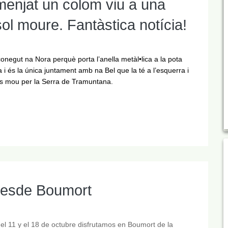
 menjat un colom viu a una
ol moure. Fantàstica notícia!
negut na Nora perquè porta l’anella metàl•lica a la pota
 i és la única juntament amb na Bel que la té a l’esquerra i
és mou per la Serra de Tramuntana.
desde Boumort
 el 11 y el 18 de octubre disfrutamos en Boumort de la