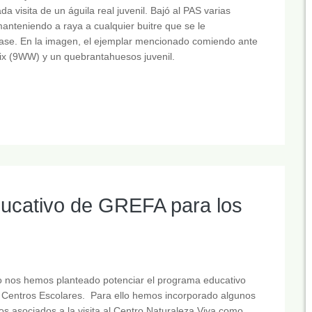
da visita de un águila real juvenil. Bajó al PAS varias
anteniendo a raya a cualquier buitre que se le
ase. En la imagen, el ejemplar mencionado comiendo ante
ix (9WW) y un quebrantahuesos juvenil.
ducativo de GREFA para los
o nos hemos planteado potenciar el programa educativo
 Centros Escolares. Para ello hemos incorporado algunos
s asociados a la visita al Centro Naturaleza Viva como