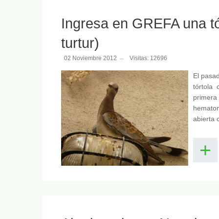
Ingresa en GREFA una tó
turtur)
02 Noviembre 2012
Visitas: 12696
El pasad
tórtola
primera
hematoma
abierta 