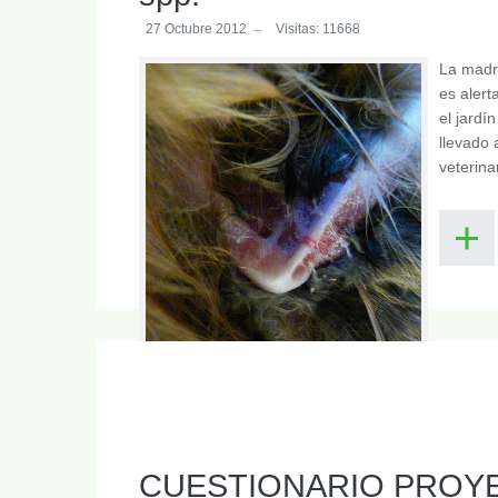
27 Octubre 2012
Visitas: 11668
La madru
es alert
el jardí
llevado 
veterinar
Fig. 1.- Hipotensión severa
CUESTIONARIO PROY