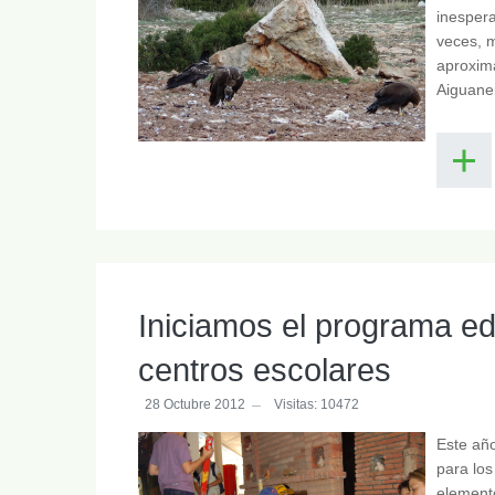
inespera
veces, m
aproxim
Aiguane
Iniciamos el programa e
centros escolares
28 Octubre 2012
Visitas: 10472
Este añ
para los
elemento