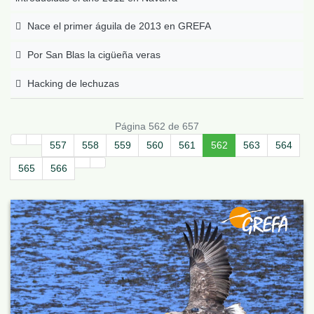
Nace el primer águila de 2013 en GREFA
Por San Blas la cigüeña veras
Hacking de lechuzas
Página 562 de 657
557
558
559
560
561
562
563
564
565
566